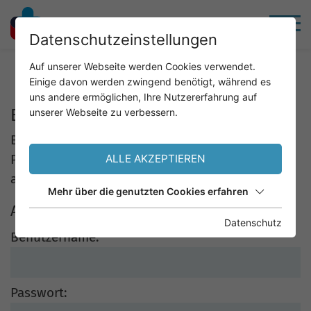
Datenschutzeinstellungen
Home
Ärztebereich
Auf unserer Webseite werden Cookies verwendet.
Einige davon werden zwingend benötigt, während es
uns andere ermöglichen, Ihre Nutzererfahrung auf
Benutzeranmeldung
unserer Webseite zu verbessern.
Bitte geben Sie Ihren Benutzernamen und Ihr
Passwort ein, um sich an der Website
ALLE AKZEPTIEREN
anzumelden.
Mehr über die genutzten Cookies erfahren
Anmelden
Datenschutz
Benutzername:
Passwort: