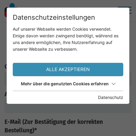
Datenschutzeinstellungen
Home
Service
Online Bestellung
Auf unserer Webseite werden Cookies verwendet.
Einige davon werden zwingend benötigt, während es
uns andere ermöglichen, Ihre Nutzererfahrung auf
ONLINE BESTELLUNG
unserer Webseite zu verbessern.
Ordination
*
ALLE AKZEPTIEREN
Mehr über die genutzten Cookies erfahren
Adresse
*
Datenschutz
E-Mail (Zur Bestätigung der korrekten
Bestellung)
*