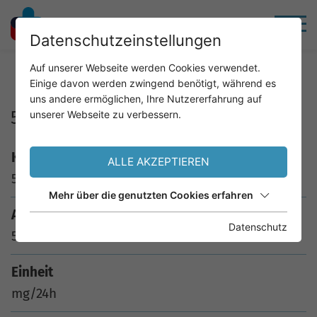
Datenschutzeinstellungen
Home
Service
Analysenkatalog
Auf unserer Webseite werden Cookies verwendet.
Einige davon werden zwingend benötigt, während es
uns andere ermöglichen, Ihre Nutzererfahrung auf
5-HIES i.24h H.
unserer Webseite zu verbessern.
Kürzel
ALLE AKZEPTIEREN
5HIES
Mehr über die genutzten Cookies erfahren
Analyse
Datenschutz
5-HIES i.24h H.
Einheit
mg/24h