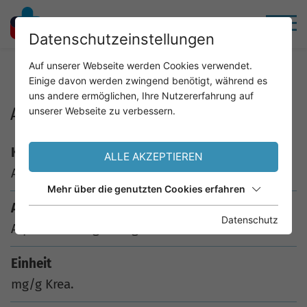
Datenschutzeinstellungen
Home
Service
Analysenkatalog
Auf unserer Webseite werden Cookies verwendet.
Einige davon werden zwingend benötigt, während es
uns andere ermöglichen, Ihre Nutzererfahrung auf
Alpha-1-Mikroglob. /g Krea i.H.
unserer Webseite zu verbessern.
Kürzel
ALLE AKZEPTIEREN
A1MGUKR
Mehr über die genutzten Cookies erfahren
Analyse
Datenschutz
Alpha-1-Mikroglob. /g Krea i.H.
Einheit
mg/g Krea.