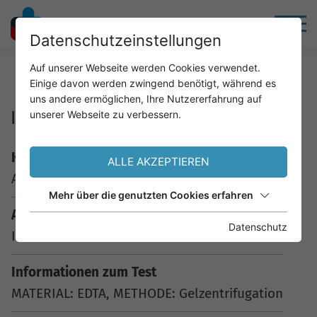
Datenschutzeinstellungen
Home
Service
Analysenkatalog
Auf unserer Webseite werden Cookies verwendet.
Einige davon werden zwingend benötigt, während es
uns andere ermöglichen, Ihre Nutzererfahrung auf
Indir.Coombs-Test
unserer Webseite zu verbessern.
Kürzel
ALLE AKZEPTIEREN
AKSUCH
Mehr über die genutzten Cookies erfahren
Analyse
Datenschutz
Indir.Coombs-Test
Informationen zum Test
MATERIAL: EDTA, METHODE: Gelzentrifugation