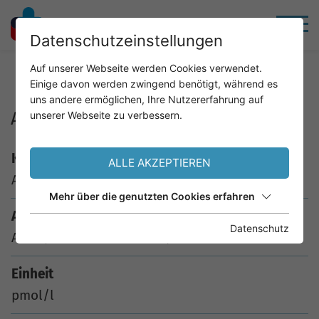
Datenschutzeinstellungen
Home
Service
Analysenkatalog
Auf unserer Webseite werden Cookies verwendet.
Einige davon werden zwingend benötigt, während es
uns andere ermöglichen, Ihre Nutzererfahrung auf
AMH (Anti Müller Hormon)
unserer Webseite zu verbessern.
Kürzel
ALLE AKZEPTIEREN
AMH
Mehr über die genutzten Cookies erfahren
Analyse
Datenschutz
AMH (Anti Müller Hormon)
Einheit
pmol/l