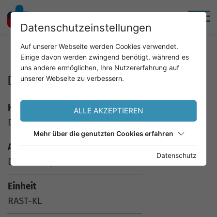
Datenschutzeinstellungen
Home
Service
Analysenkatalog
Auf unserer Webseite werden Cookies verwendet.
Einige davon werden zwingend benötigt, während es
uns andere ermöglichen, Ihre Nutzererfahrung auf
D202 rDer p 1 Milbe
unserer Webseite zu verbessern.
Kürzel
ALLE AKZEPTIEREN
D202
Mehr über die genutzten Cookies erfahren
Analyse
Datenschutz
D202 rDer p 1 Milbe
Einheit
RAST-KL