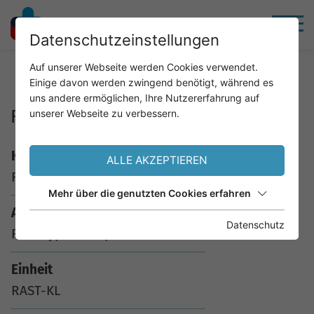
Datenschutzeinstellungen
Home
Service
Analysenkatalog
Auf unserer Webseite werden Cookies verwendet.
Einige davon werden zwingend benötigt, während es
uns andere ermöglichen, Ihre Nutzererfahrung auf
F355 Cyp c 1 Karpfen Pravalb.
unserer Webseite zu verbessern.
Kürzel
ALLE AKZEPTIEREN
F355
Mehr über die genutzten Cookies erfahren
Analyse
Datenschutz
F355 Cyp c 1 Karpfen Pravalb.
Einheit
RAST-KL