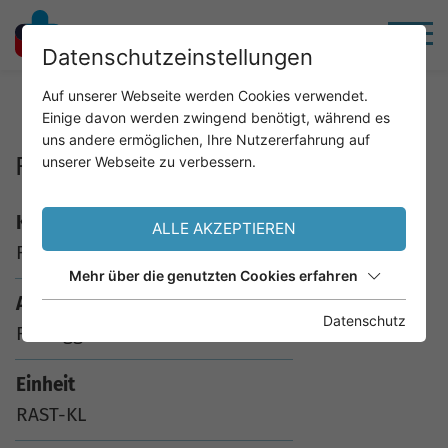
Datenschutzeinstellungen
Home
Service
Analysenkatalog
Auf unserer Webseite werden Cookies verwendet.
Einige davon werden zwingend benötigt, während es
uns andere ermöglichen, Ihre Nutzererfahrung auf
F5 Roggenmehl
unserer Webseite zu verbessern.
Kürzel
ALLE AKZEPTIEREN
F5
Mehr über die genutzten Cookies erfahren
Analyse
Datenschutz
F5 Roggenmehl
Einheit
RAST-KL