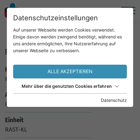
Datenschutzeinstellungen
Home
Service
Analysenkatalog
Auf unserer Webseite werden Cookies verwendet.
Einige davon werden zwingend benötigt, während es
uns andere ermöglichen, Ihre Nutzererfahrung auf
FX13 Gemüsemix 1
unserer Webseite zu verbessern.
Kürzel
ALLE AKZEPTIEREN
FX13
Mehr über die genutzten Cookies erfahren
Analyse
Datenschutz
FX13 Gemüsemix 1
Einheit
RAST-KL