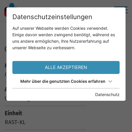
Datenschutzeinstellungen
Home
Service
Analysenkatalog
Auf unserer Webseite werden Cookies verwendet.
Einige davon werden zwingend benötigt, während es
uns andere ermöglichen, Ihre Nutzererfahrung auf
G70 Haargerste
unserer Webseite zu verbessern.
Kürzel
ALLE AKZEPTIEREN
G70
Mehr über die genutzten Cookies erfahren
Analyse
Datenschutz
G70 Haargerste
Einheit
RAST-KL