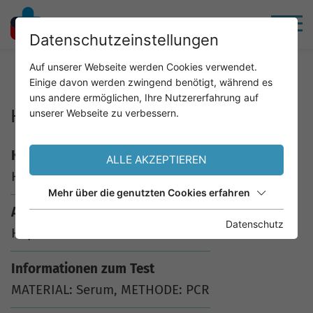
Datenschutzeinstellungen
Home
Service
Analysenkatalog
Auf unserer Webseite werden Cookies verwendet.
Einige davon werden zwingend benötigt, während es
uns andere ermöglichen, Ihre Nutzererfahrung auf
Hep.A PCR
unserer Webseite zu verbessern.
Kürzel
ALLE AKZEPTIEREN
HAVPCR
Mehr über die genutzten Cookies erfahren
Analyse
Datenschutz
Hep.A PCR
Informationen zum Test
MATERIAL: Serum, METHODE: PCR