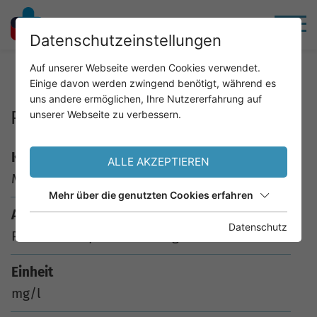
Datenschutzeinstellungen
Home
Service
Analysenkatalog
Auf unserer Webseite werden Cookies verwendet.
Einige davon werden zwingend benötigt, während es
uns andere ermöglichen, Ihre Nutzererfahrung auf
P-AK: Cladosporium clad. IgG-AK
unserer Webseite zu verbessern.
Kürzel
ALLE AKZEPTIEREN
M32G
Mehr über die genutzten Cookies erfahren
Analyse
Datenschutz
P-AK: Cladosporium clad. IgG-AK
Einheit
mg/l