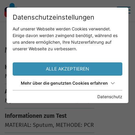
Datenschutzeinstellungen
Home
Service
Analysenkatalog
Auf unserer Webseite werden Cookies verwendet.
Einige davon werden zwingend benötigt, während es
uns andere ermöglichen, Ihre Nutzererfahrung auf
Mycobact.tuberculosis DNA (PCR)
unserer Webseite zu verbessern.
Kürzel
ALLE AKZEPTIEREN
MYTUBPCR
Mehr über die genutzten Cookies erfahren
Analyse
Datenschutz
Mycobact.tuberculosis DNA (PCR)
Informationen zum Test
MATERIAL: Sputum, METHODE: PCR