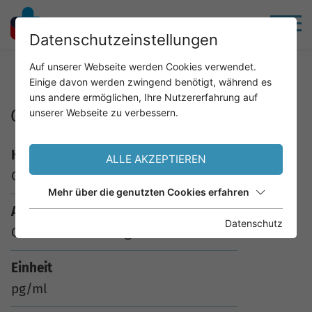
Datenschutzeinstellungen
Home
Service
Analysenkatalog
Auf unserer Webseite werden Cookies verwendet.
Einige davon werden zwingend benötigt, während es
uns andere ermöglichen, Ihre Nutzererfahrung auf
Oestradiol bioverfügbar
unserer Webseite zu verbessern.
Kürzel
ALLE AKZEPTIEREN
OESTRABV
Mehr über die genutzten Cookies erfahren
Analyse
Datenschutz
Oestradiol bioverfügbar
Einheit
pg/ml