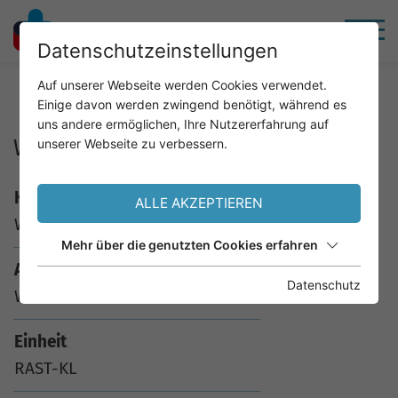
Datenschutzeinstellungen
Home
Service
Analysenkatalog
Auf unserer Webseite werden Cookies verwendet.
Einige davon werden zwingend benötigt, während es
uns andere ermöglichen, Ihre Nutzererfahrung auf
W20 Brennessel
unserer Webseite zu verbessern.
Kürzel
ALLE AKZEPTIEREN
W20
Mehr über die genutzten Cookies erfahren
Analyse
Datenschutz
W20 Brennessel
Einheit
RAST-KL