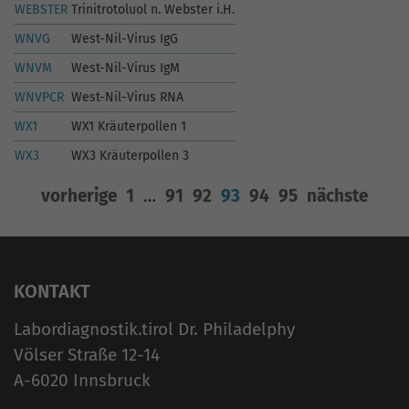
WEBSTER
Trinitrotoluol n. Webster i.H.
WNVG
West-Nil-Virus IgG
WNVM
West-Nil-Virus IgM
WNVPCR
West-Nil-Virus RNA
WX1
WX1 Kräuterpollen 1
WX3
WX3 Kräuterpollen 3
vorherige
1
…
91
92
93
94
95
nächste
KONTAKT
Labordiagnostik.tirol Dr. Philadelphy
Völser Straße 12-14
A-6020 Innsbruck