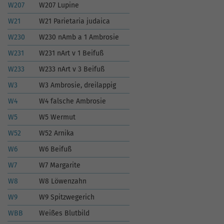
W207
W207 Lupine
W21
W21 Parietaria judaica
W230
W230 nAmb a 1 Ambrosie
W231
W231 nArt v 1 Beifuß
W233
W233 nArt v 3 Beifuß
W3
W3 Ambrosie, dreilappig
W4
W4 falsche Ambrosie
W5
W5 Wermut
W52
W52 Arnika
W6
W6 Beifuß
W7
W7 Margarite
W8
W8 Löwenzahn
W9
W9 Spitzwegerich
WBB
Weißes Blutbild