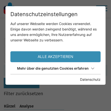
Datenschutzeinstellungen
Home
Service
Analysenkatalog
Auf unserer Webseite werden Cookies verwendet.
Einige davon werden zwingend benötigt, während es
uns andere ermöglichen, Ihre Nutzererfahrung auf
unserer Webseite zu verbessern.
A
B
C
D
E
F
G
H
I
J
K
L
M
N
O
P
Q
R
S
T
U
V
W
X
ALLE AKZEPTIEREN
Y
Z
Mehr über die genutzten Cookies erfahren
Datenschutz
SUCHEN
Filter zurücksetzen
Kürzel
Analyse