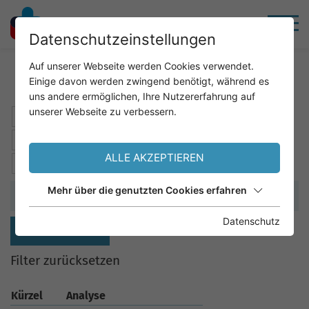
Datenschutzeinstellungen
Home
Service
Analysenkatalog
Auf unserer Webseite werden Cookies verwendet.
Einige davon werden zwingend benötigt, während es
uns andere ermöglichen, Ihre Nutzererfahrung auf
unserer Webseite zu verbessern.
A
B
C
D
E
F
G
H
I
J
K
L
M
N
O
P
Q
R
S
T
U
V
W
X
ALLE AKZEPTIEREN
Y
Z
Mehr über die genutzten Cookies erfahren
Datenschutz
SUCHEN
Filter zurücksetzen
Kürzel
Analyse