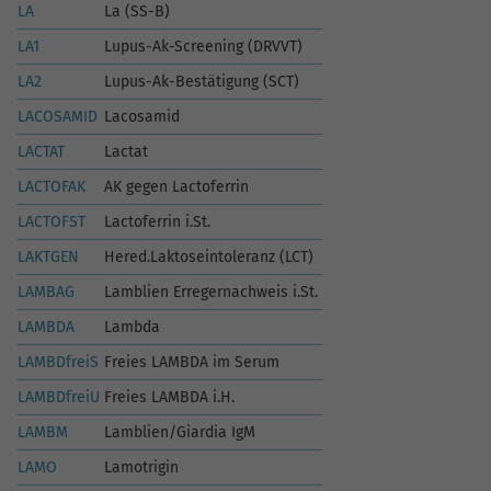
LA
La (SS-B)
LA1
Lupus-Ak-Screening (DRVVT)
LA2
Lupus-Ak-Bestätigung (SCT)
LACOSAMID
Lacosamid
LACTAT
Lactat
LACTOFAK
AK gegen Lactoferrin
LACTOFST
Lactoferrin i.St.
LAKTGEN
Hered.Laktoseintoleranz (LCT)
LAMBAG
Lamblien Erregernachweis i.St.
LAMBDA
Lambda
LAMBDfreiS
Freies LAMBDA im Serum
LAMBDfreiU
Freies LAMBDA i.H.
LAMBM
Lamblien/Giardia IgM
LAMO
Lamotrigin