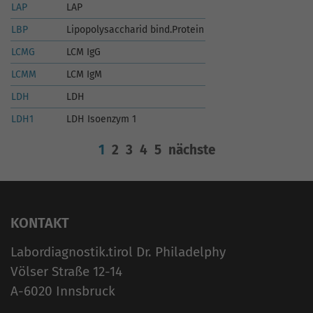
LAP
LAP
LBP
Lipopolysaccharid bind.Protein
LCMG
LCM IgG
LCMM
LCM IgM
LDH
LDH
LDH1
LDH Isoenzym 1
1
2
3
4
5
nächste
KONTAKT
Labordiagnostik.tirol Dr. Philadelphy
Völser Straße 12-14
A-6020 Innsbruck